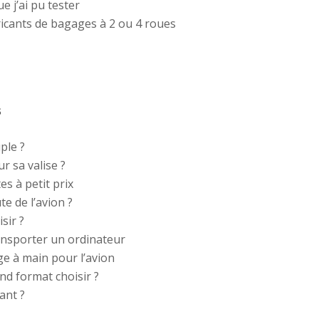
e j’ai pu tester
ricants de bagages à 2 ou 4 roues
s
ple ?
r sa valise ?
s à petit prix
te de l’avion ?
isir ?
ansporter un ordinateur
ge à main pour l’avion
nd format choisir ?
ant ?