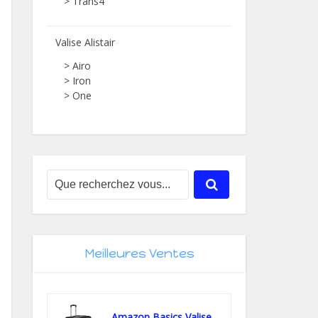
> Trans4
Valise Alistair
> Airo
> Iron
> One
Meilleures Ventes
Amazon Basics Valise