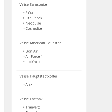
Valise Samsonite
> S’Cure
> Lite Shock
> Neopulse
> Cosmolite
Valise American Tourister
> Bon Air
> Air Force 1
> Lock’n’roll
Valise Hauptstadtkoffer
> Alex
Valise Eastpak
> Tranverz