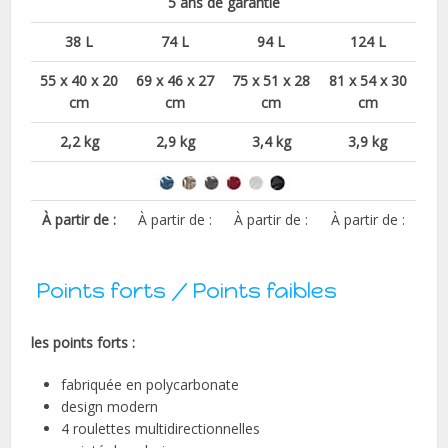
5 ans de garantie
38 L
74 L
94 L
124 L
55 x 40 x 20
69 x 46 x 27
75 x 51 x 28
81 x 54 x 30
cm
cm
cm
cm
2,2 kg
2,9 kg
3,4 kg
3,9 kg
À partir de :
À partir de :
À partir de :
À partir de :
Points forts / Points faibles
les points forts :
fabriquée en polycarbonate
design modern
4 roulettes multidirectionnelles