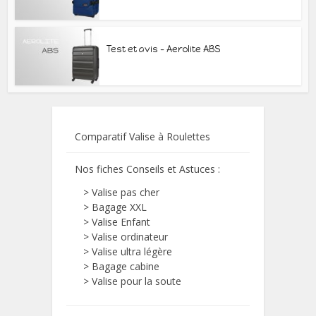
Test et avis – Aerolite ABS
Comparatif Valise à Roulettes
Nos fiches Conseils et Astuces :
>
Valise pas cher
>
Bagage XXL
>
Valise Enfant
>
Valise ordinateur
>
Valise ultra légère
>
Bagage cabine
>
Valise pour la soute