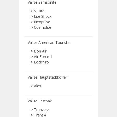
Valise Samsonite
> S’Cure
> Lite Shock
> Neopulse
> Cosmolite
Valise American Tourister
> Bon Air
> Air Force 1
> Lock’n’roll
Valise Hauptstadtkoffer
> Alex
Valise Eastpak
> Tranverz
> Trans4