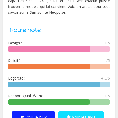
capacités : 38 L, 74 L, 94 L et 124 L afin chacun puisse
trouver le modèle qui lui convient
. Voici un article pour tout
savoir sur la Samsonite Neopulse.
Notre note
Design :
4/5
Solidité :
4/5
Légèreté :
4,5/5
Rapport Qualité/Prix :
4/5
Voir le prix
Voir les avis