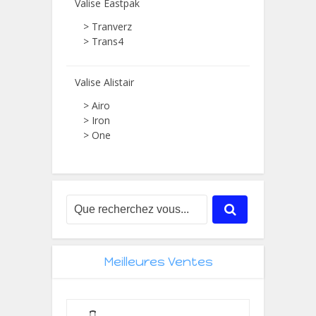
Valise Eastpak
> Tranverz
> Trans4
Valise Alistair
> Airo
> Iron
> One
Meilleures Ventes