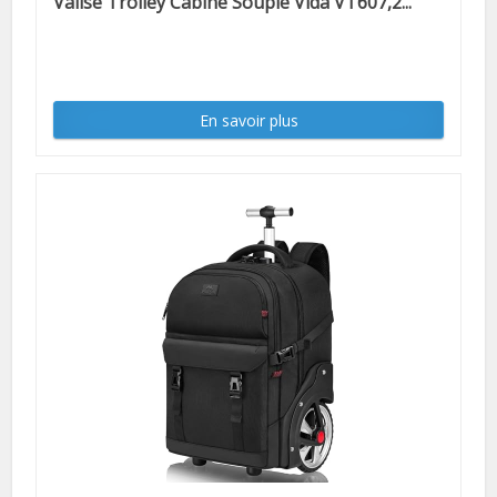
Valise Trolley Cabine Souple Vida VT607,2...
En savoir plus