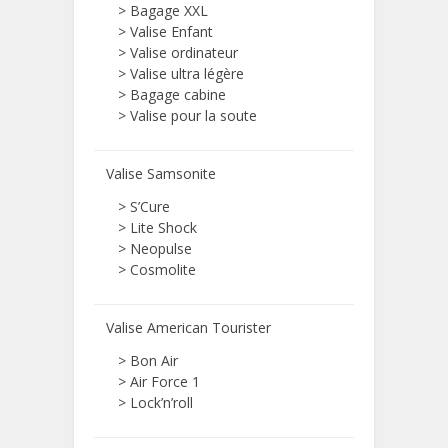
>
Bagage XXL
>
Valise Enfant
>
Valise ordinateur
>
Valise ultra légère
>
Bagage cabine
>
Valise pour la soute
Valise Samsonite
> S’Cure
> Lite Shock
> Neopulse
> Cosmolite
Valise American Tourister
> Bon Air
> Air Force 1
> Lock’n’roll