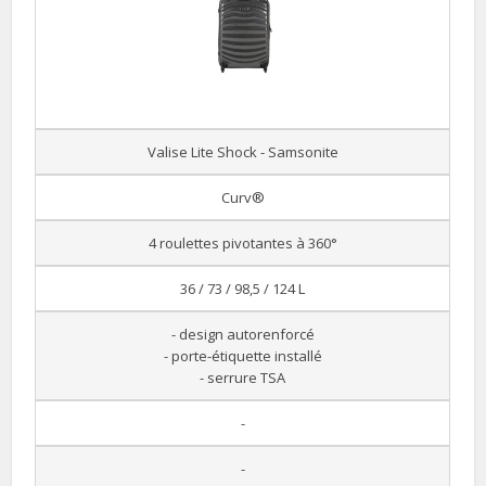
Valise Lite Shock - Samsonite
Curv®
4 roulettes pivotantes à 360°
36 / 73 / 98,5 / 124 L
- design autorenforcé
- porte-étiquette installé
- serrure TSA
-
-