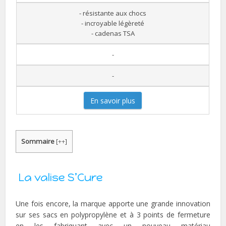
- résistante aux chocs
- incroyable légèreté
- cadenas TSA
-
-
En savoir plus
Sommaire
[
++
]
La valise S’Cure
Une fois encore, la marque apporte une grande innovation
sur ses sacs en polypropylène et à 3 points de fermeture
en les fabriquant avec un nouveau matériau