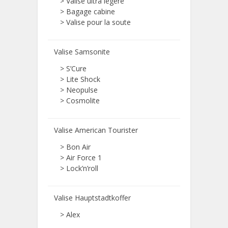
>
Valise ultra légère
>
Bagage cabine
>
Valise pour la soute
Valise Samsonite
> S’Cure
> Lite Shock
> Neopulse
> Cosmolite
Valise American Tourister
> Bon Air
> Air Force 1
> Lock’n’roll
Valise Hauptstadtkoffer
> Alex