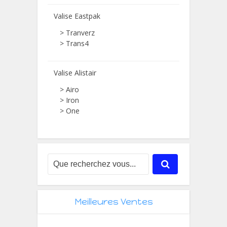
Valise Eastpak
> Tranverz
> Trans4
Valise Alistair
> Airo
> Iron
> One
Meilleures Ventes