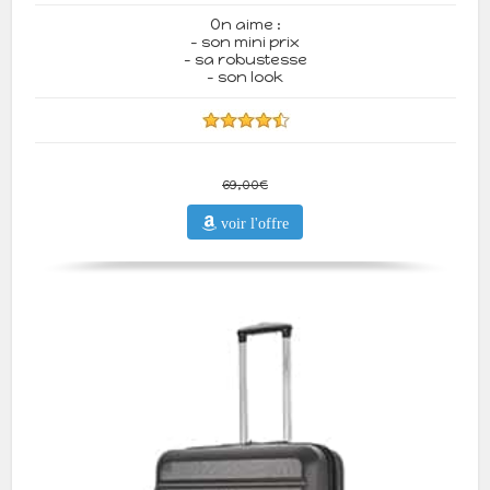
On aime :
- son mini prix
- sa robustesse
- son look
69,00€
voir l'offre