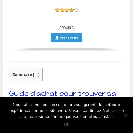
209,99€
voir l'offre
Sommaire
[
++
]
Guide d’achat pour trouver sa
valise
Nous utilisons des cookies pour vous garantir la meilleure
expérience sur notre site web. Si vous continuez à utiliser ce
site, nous supposerons que vous en êtes satisfait.
Ok
Les critères pour bien choisir sa