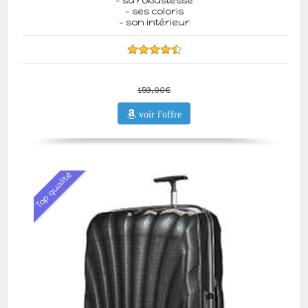
- sa robustesse
- ses coloris
- son intérieur
159,00€
voir l'offre
Top qualité