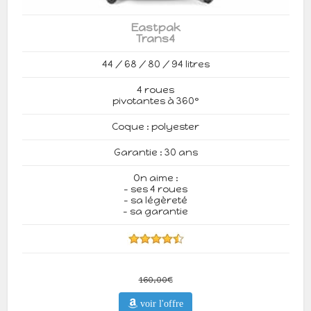
Eastpak
Trans4
44 / 68 / 80 / 94 litres
4 roues
pivotantes à 360°
Coque : polyester
Garantie : 30 ans
On aime :
- ses 4 roues
- sa légèreté
- sa garantie
160,00€
voir l'offre