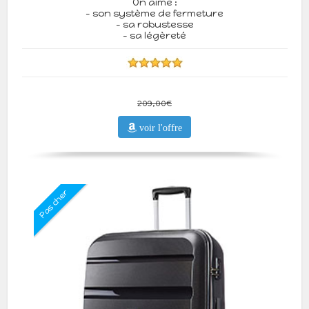
On aime :
- son système de fermeture
- sa robustesse
- sa légèreté
209,00€
voir l'offre
Pas cher