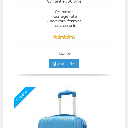
Garantie : 30 ans
On aime :
- sa légèreté
- son mini format
- ses coloris
130,00€
voir l'offre
Pas cher