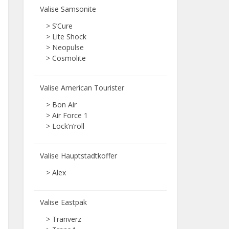
Valise Samsonite
> S’Cure
> Lite Shock
> Neopulse
> Cosmolite
Valise American Tourister
> Bon Air
> Air Force 1
> Lock’n’roll
Valise Hauptstadtkoffer
> Alex
Valise Eastpak
> Tranverz