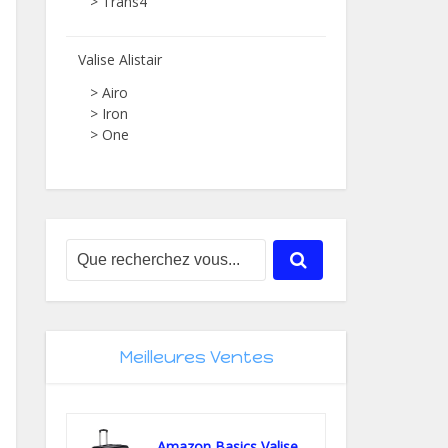
> Trans4
Valise Alistair
> Airo
> Iron
> One
Meilleures Ventes
Amazon Basics Valise