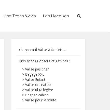
Nos Tests & Avis
Les Marques
Comparatif Valise à Roulettes
Nos fiches Conseils et Astuces :
>
Valise pas cher
>
Bagage XXL
>
Valise Enfant
>
Valise ordinateur
>
Valise ultra légère
>
Bagage cabine
>
Valise pour la soute