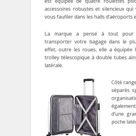
est équipée de quatre roulettes piv
accessoires robustes et silencieux qu
vous faufiler dans les halls d’aéroports e
La marque a pensé à tout pour 
transporter votre bagage dans le pl
effet, outre les roues, elle a équipée 
trolley télescopique à double tubes ai
latérale.
Côté range
séparés s
organisati
également
d’une gra
poche laté